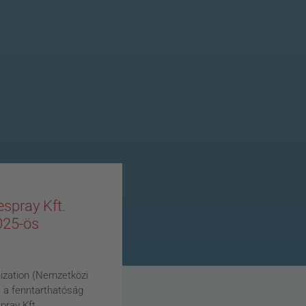
spray Kft.
025-ös
ization (Nemzetközi
 a fenntarthatóság
pray Kft.