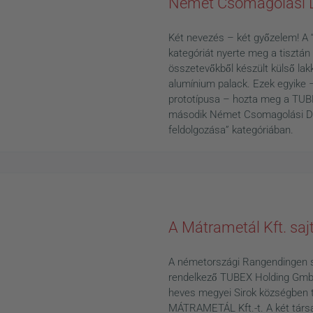
Német Csomagolási Dí
Két nevezés – két győzelem! A 
kategóriát nyerte meg a tisztá
összetevőkből készült külső lak
alumínium palack. Ezek egyike 
prototípusa – hozta meg a TU
második Német Csomagolási Díja
feldolgozása” kategóriában.
A Mátrametál Kft. sa
News
A németországi Rangendingen s
rendelkező TUBEX Holding GmbH
heves megyei Sirok községben t
MÁTRAMETÁL Kft.-t. A két társ