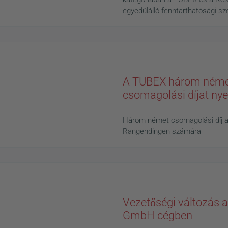
egyedülálló fenntarthatósági sze
A TUBEX három ném
News
csomagolási díjat nye
Három német csomagolási díj 
Rangendingen számára
Vezetőségi változás 
News
GmbH cégben