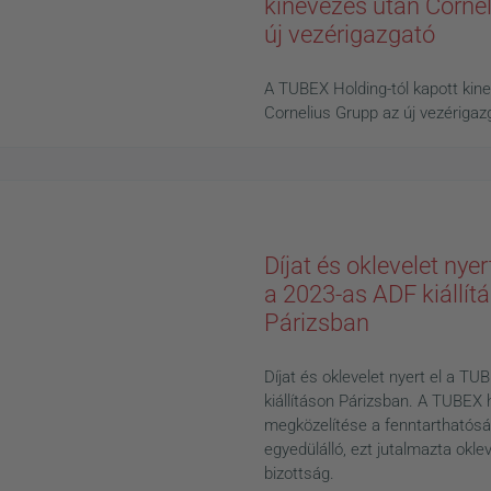
kinevezés után Corne
új vezérigazgató
A TUBEX Holding-tól kapott kin
Cornelius Grupp az új vezérigaz
Díjat és oklevelet nye
News
a 2023-as ADF kiállít
Párizsban
Díjat és oklevelet nyert el a T
kiállításon Párizsban. A TUBEX h
megközelítése a fenntarthatósá
egyedülálló, ezt jutalmazta oklevé
bizottság.