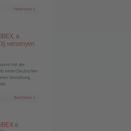
Read More
UBEX, a
íj versenyen
innt mit der
ils einen Deutschen
rien Gestaltung
eit.
Read More
TUBEX a