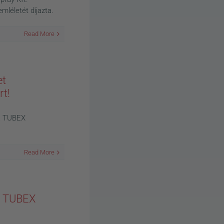
mléletét díjazta.
Read More
et
rt!
a TUBEX
Read More
a TUBEX