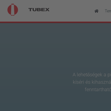
Kihagyás
Te
A lehetőségek a p
kíséri és kihaszn
fenntartható