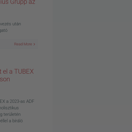
lius Grupp az
evezés után
gató
Read More
rt el a TUBEX
áson
UBEX a 2023-as ADF
olisztikus
g területén
llel a bíráló