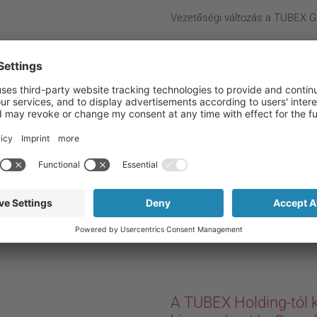
Vezetőségi változás a TUBEX 
A TUBEX egy ADF díja
News
Oklevelet is elnyert a
Aeroszol szakmai kiál
A TUBEX egy ADF díjat és három
elnyert a párizsi ADF Aeroszol s
A TUBEX Holding-tól 
News