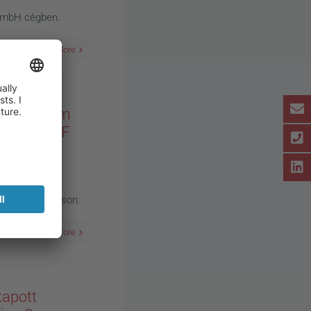
GmbH cégben.
Read More
t és három
 párizsi ADF
lításon.
 Oklevelet is
zakmai kiállításon.
Read More
kapott