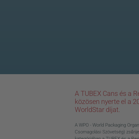
A TUBEX Cans és a Re
News
közösen nyerte el a 2
WorldStar díjat.
A WPO - World Packaging Organ
Csomagolási Szövetség) zsűrije
kategóriában a TUBEX és a Res