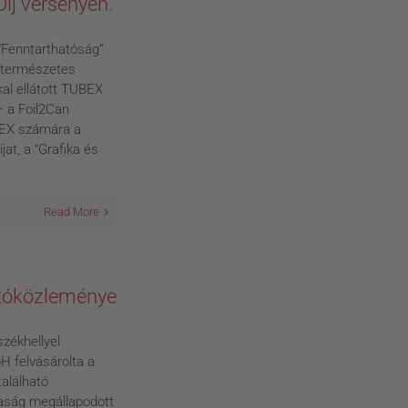
j versenyen.
“Fenntarthatóság”
n természetes
kal ellátott TUBEX
– a Foil2Can
BEX számára a
t, a “Grafika és
Read More
jtóközleménye
zékhellyel
 felvásárolta a
alálható
aság megállapodott