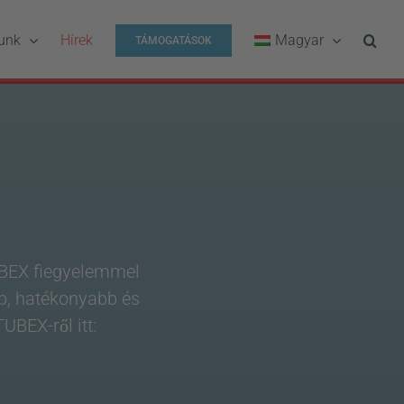
unk
Hírek
Magyar
TÁMOGATÁSOK
TUBEX fiegyelemmel
bb, hatékonyabb és
UBEX-ről itt: