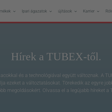
rmékek
Ipari ágazatok
újítások
Karrier
Ról
Hírek a TUBEX-től.
iacokkal és a technológiával együtt változnak. A 
álja ezeket a változtatásokat. Törekedik az egyre jo
bb megoldásokért. Olvassa el a legújabb híreket a T