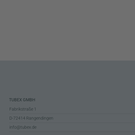
TUBEX GMBH
Fabrikstraße 1
D-72414 Rangendingen
info@tubex.de