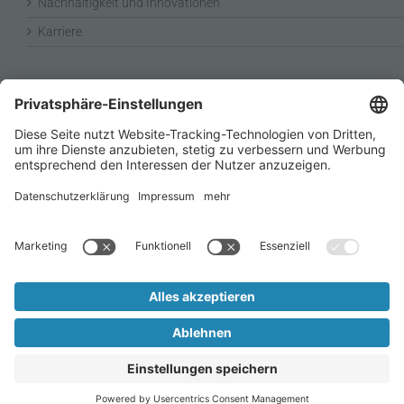
Nachhaltigkeit und Innovationen
Karriere
RECHTLICHES
Impressum
Datenschutz
AGB
Copyright 2021 | All Rights Reserved by TUBEX |
Impressum
|
Datenschutz
|
AGB
|
Allgemeine Einkaufsbedingungen
|
Verhaltenskodex
für Lieferanten
|
Verhaltenskodex
Telefon
E-
LinkedIn