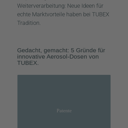
Weiterverarbeitung: Neue Ideen für
echte Marktvorteile haben bei TUBEX
Tradition.
Gedacht, gemacht: 5 Gründe für
innovative Aerosol-Dosen von
TUBEX.
Patentierte Legierung „Neucan
3.1“
Patente