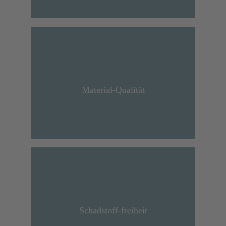
Optimierte Aluminium-Qualität
ermöglicht maximale
Material-Qualität
Verformbarkeit
Lösungsmittelfreie
Innenbeschichtung ermöglicht
maximalen Schutz für
Schadstoff-freiheit
Inhaltsstoffe (BPA-ni und ohne